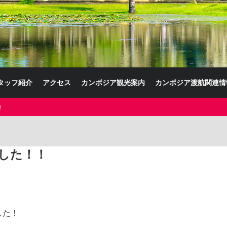
タッフ紹介
アクセス
カンボジア観光案内
カンボジア渡航関連情
！
した！！
した！